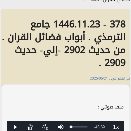
378 - 1446.11.23 جامع
الترمذي . أبواب فضائل القران .
من حديث 2902 -إلي- حديث
2909 .
تم النشر في : 2025/05/21
ملف صوتي :
1x
Remaining
-
45:39
Loaded
:
Play
Skip
Skip
Mute
Playbac